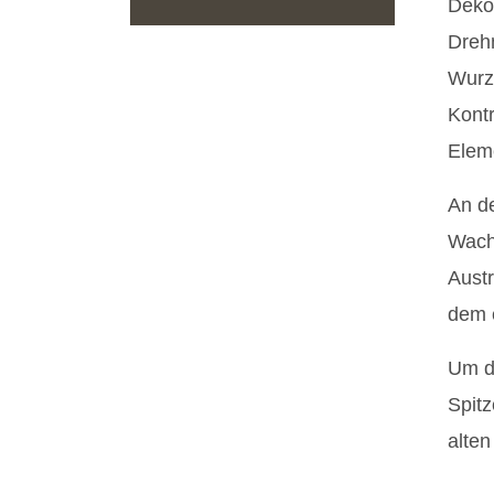
Dekor
Dreh
Wurz
Kont
Elem
An de
Wach
Austr
dem 
Um di
Spitz
alten