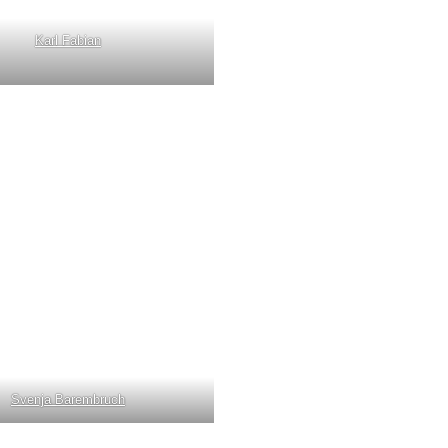
Karl Fabian
Svenja Barembruch