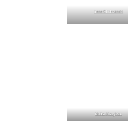
Irene Cholewinski
Meike Naughton