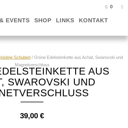
0
& EVENTS
SHOP
LINKS
KONTAKT
ristine Schubert
/ Grüne Edelsteinkette aus Achat, Swarovski und
Magnetverschluss
DELSTEINKETTE AUS
T, SWAROVSKI UND
NETVERSCHLUSS
39,00
€