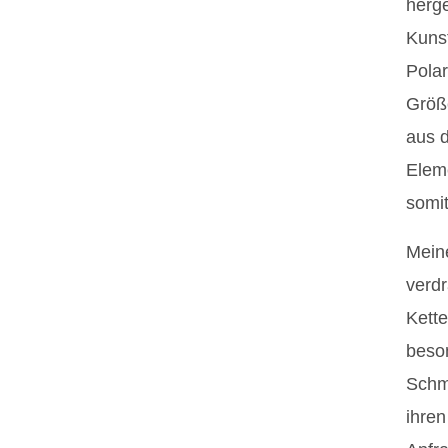
herge
Kunst
Polar
Größ
aus d
Elem
somit
Meine
verdr
Kette
beson
Schm
ihre