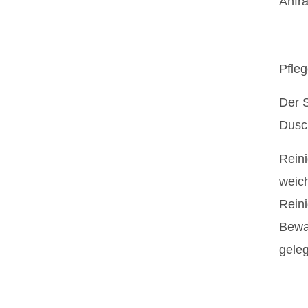
Anfr
Pfle
Der 
Dusc
Rein
weich
Reini
Bewa
geleg