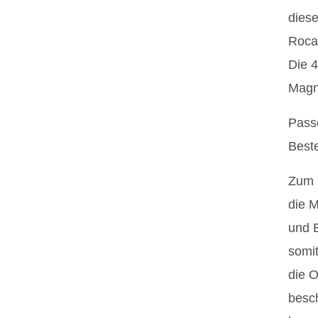
diese
Rocai
Die 4
Magn
Passe
Best
Zum 
die M
und E
somi
die O
besch