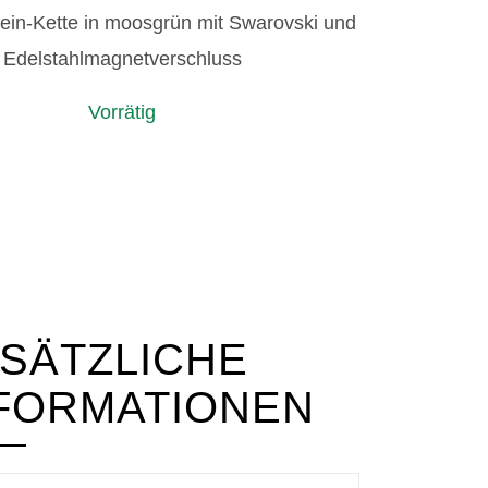
ein-Kette in moosgrün mit Swarovski und
Edelstahlmagnetverschluss
Vorrätig
rüne
IN DEN WARENKORB
elsteinkette
us
hat,
arovski
nd
SÄTZLICHE
gnetverschluss
FORMATIONEN
enge