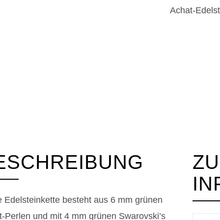
Achat-Edelst
G
Ed
a
Ac
Sw
u
ESCHREIBUNG
ZU
Ma
IN
M
e Edelsteinkette besteht aus 6 mm grünen
t-Perlen und mit 4 mm grünen Swarovski’s