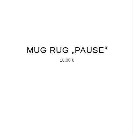
MUG RUG „PAUSE“
10,00
€