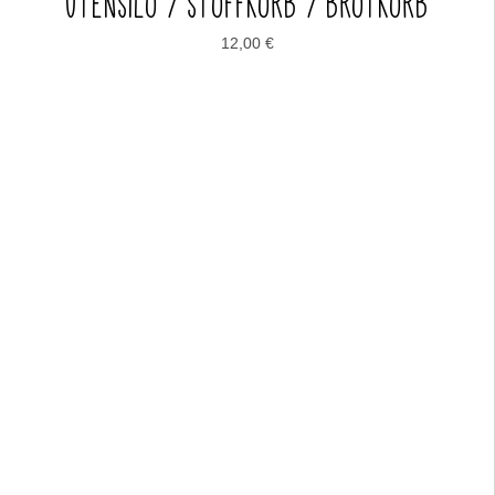
UTENSILO / STOFFKORB / BROTKORB
12,00
€