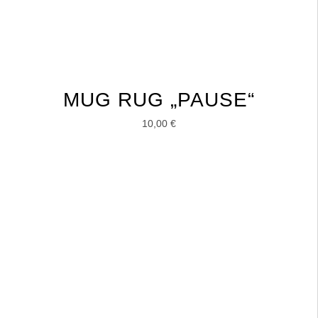
MUG RUG „PAUSE“
10,00
€