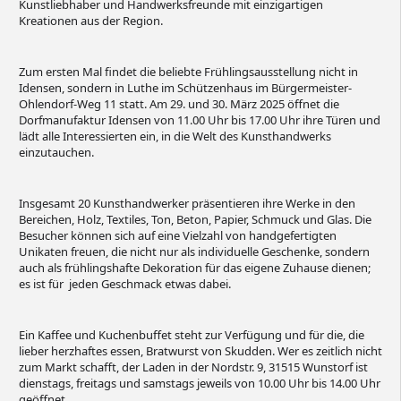
Kunstliebhaber und Handwerksfreunde mit einzigartigen
Kreationen aus der Region.
Zum ersten Mal findet die beliebte Frühlingsausstellung nicht in
Idensen, sondern in Luthe im Schützenhaus im Bürgermeister-
Ohlendorf-Weg 11 statt. Am 29. und 30. März 2025 öffnet die
Dorfmanufaktur Idensen von 11.00 Uhr bis 17.00 Uhr ihre Türen und
lädt alle Interessierten ein, in die Welt des Kunsthandwerks
einzutauchen.
Insgesamt 20 Kunsthandwerker präsentieren ihre Werke in den
Bereichen, Holz, Textiles, Ton, Beton, Papier, Schmuck und Glas. Die
Besucher können sich auf eine Vielzahl von handgefertigten
Unikaten freuen, die nicht nur als individuelle Geschenke, sondern
auch als frühlingshafte Dekoration für das eigene Zuhause dienen;
es ist für jeden Geschmack etwas dabei.
Ein Kaffee und Kuchenbuffet steht zur Verfügung und für die, die
lieber herzhaftes essen, Bratwurst von Skudden. Wer es zeitlich nicht
zum Markt schafft, der Laden in der Nordstr. 9, 31515 Wunstorf ist
dienstags, freitags und samstags jeweils von 10.00 Uhr bis 14.00 Uhr
geöffnet