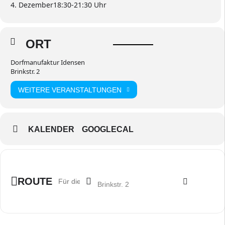
4. Dezember
18:30
-
21:30
ORT
Dorfmanufaktur Idensen
Brinkstr. 2
WEITERE VERANSTALTUNGEN
KALENDER
GOOGLECAL
Destination Address - Kurs: PYRAMIDEN 
Address - Kurs: PYRAMIDEN [eIxejVgJB]
ROUTE