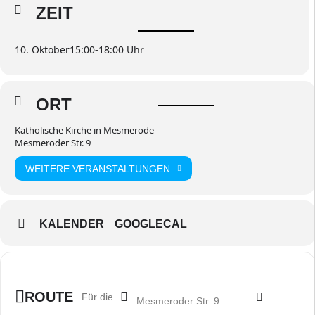
ZEIT
10. Oktober
15:00
-
18:00
ORT
Katholische Kirche in Mesmerode
Mesmeroder Str. 9
WEITERE VERANSTALTUNGEN
KALENDER
GOOGLECAL
Destination Address - Nähtreff [6mRGoMY
Address - Nähtreff [kWHcEBw6V]
ROUTE