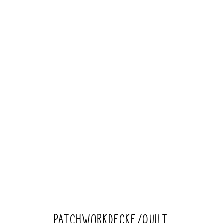
PATCHWORKDECKE/QUILT