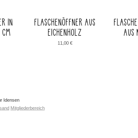
ER IN
FLASCHENÖFFNER AUS
FLASCH
1 CM
EICHENHOLZ
AUS 
11,00
€
ur Idensen
rsand
Mitgliederbereich
VERTRAG WIDERRUFEN