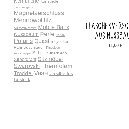
Kernbuche
Kunstleder
Linhasitagarn
Magnetverschluss
Merinowollfilz
FLASCHENVERSC
Mobile Bank
Mikromakramee
AUS NUSSBA
Perle
Nussbaum
Perlen
Polaris
Quast
recycelter
11,00
€
Fahrradschlauch
Rindsleder
Silber
Silberblech
Rindsnappa
Sitzmöbel
Silberdraht
Thermolam
Swarovski
Vase
Troddel
versilbertes
Besteck