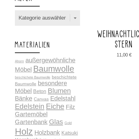
WEIHNACHTLI
STERN
MATERIALIEN
11,00
€
außergewöhnliche
Ahorn
Baumwolle
Möbel
beschichtete
beschichete Baumwolle
besondere
Baumwolle
Blumen
Möbel
Beton
Bänke
Edelstahl
Canvas
Edelstein
Eiche
Filz
Gartemöbel
Glas
Gartenbank
Gold
Holz
Holzbank
Katsuki