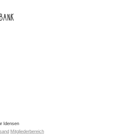
NBANK
ur Idensen
rsand
Mitgliederbereich