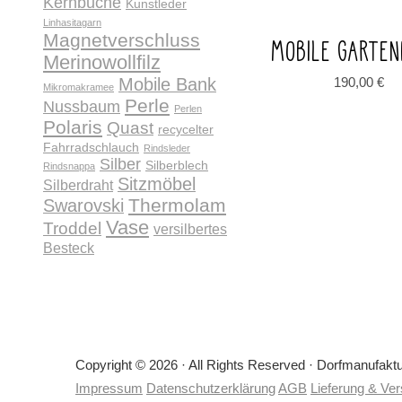
Kernbuche
Kunstleder
Linhasitagarn
Magnetverschluss
MOBILE GARTE
Merinowollfilz
Mobile Bank
190,00
€
Mikromakramee
Perle
Nussbaum
Perlen
Polaris
Quast
recycelter
Fahrradschlauch
Rindsleder
Silber
Silberblech
Rindsnappa
Sitzmöbel
Silberdraht
Thermolam
Swarovski
Vase
Troddel
versilbertes
Besteck
Copyright © 2026 · All Rights Reserved · Dorfmanufakt
Impressum
Datenschutzerklärung
AGB
Lieferung & Ve