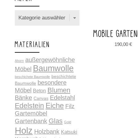
MOBILE GARTE
MATERIALIEN
190,00
€
außergewöhnliche
Ahorn
Baumwolle
Möbel
beschichtete
beschichete Baumwolle
besondere
Baumwolle
Blumen
Möbel
Beton
Bänke
Edelstahl
Canvas
Edelstein
Eiche
Filz
Gartemöbel
Glas
Gartenbank
Gold
Holz
Holzbank
Katsuki