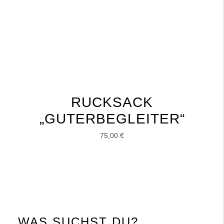
RUCKSACK
„GUTERBEGLEITER“
75,00
€
WAS SUCHST DU?