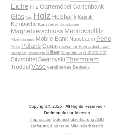
Eiche
Gartemöbel
Gartenbank
Filz
Holz
Glas
Holzbank
Katsuki
Gold
Kernbuche
Kunstleder
Linhasitagarn
Merinowollfilz
Magnetverschluss
Perle
Mobile Bank
Nussbaum
Mikromakramee
Polaris
Quast
recycelter Fahrradschlauch
Perlen
Silber
Silberdraht
Silberblech
Rindsleder
Rindsnappa
Thermolam
Sitzmöbel
Swarovski
Vase
Troddel
versilbertes Besteck
Copyright © 2026 · All Rights Reserved ·
Dorfmanufaktur Idensen
Impressum
Datenschutzerklärung
AGB
Lieferung & Versand
Mitgliederbereich