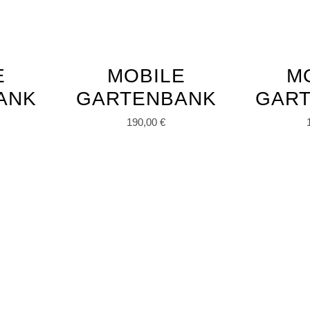
E
MOBILE
M
ANK
GARTENBANK
GAR
190,00
€