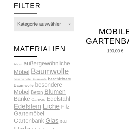
FILTER
MOBIL
GARTENB
MATERIALIEN
190,00
€
außergewöhnliche
Ahorn
Baumwolle
Möbel
beschichtete
beschichete Baumwolle
besondere
Baumwolle
Blumen
Möbel
Beton
Bänke
Edelstahl
Canvas
Edelstein
Eiche
Filz
Gartemöbel
Glas
Gartenbank
Gold