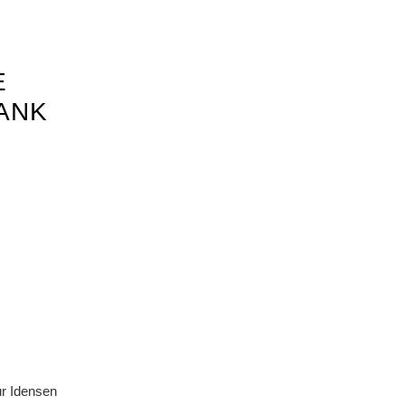
E
ANK
ur Idensen