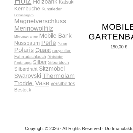
Holz
Holzbank
Katsuki
Kernbuche
Kunstleder
Linhasitagarn
Magnetverschluss
MOBIL
Merinowollfilz
GARTENB
Mobile Bank
Mikromakramee
Perle
Nussbaum
Perlen
190,00
€
Polaris
Quast
recycelter
Fahrradschlauch
Rindsleder
Silber
Silberblech
Rindsnappa
Sitzmöbel
Silberdraht
Thermolam
Swarovski
Vase
Troddel
versilbertes
Besteck
Copyright © 2026 · All Rights Reserved · Dorfmanufakt