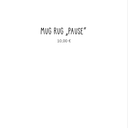
MUG RUG „PAUSE“
10,00
€