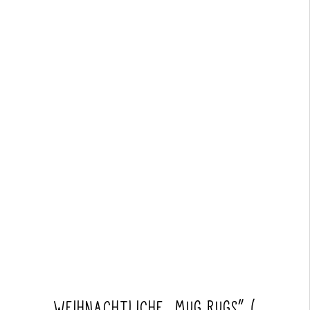
WEIHNACHTLICHE „MUG RUGS“ (