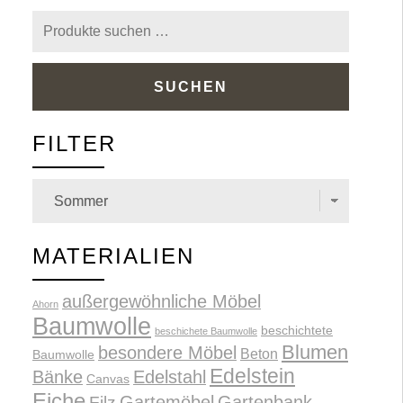
Suchen
nach:
SUCHEN
FILTER
MATERIALIEN
außergewöhnliche Möbel
Ahorn
Baumwolle
beschichtete
beschichete Baumwolle
Blumen
besondere Möbel
Beton
Baumwolle
Edelstein
Bänke
Edelstahl
Canvas
Eiche
Gartemöbel
Gartenbank
Filz