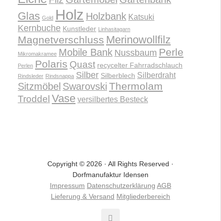
Holz
Glas
Holzbank
Katsuki
Gold
Kernbuche
Kunstleder
Linhasitagarn
Merinowollfilz
Magnetverschluss
Perle
Mobile Bank
Nussbaum
Mikromakramee
Polaris
Quast
recycelter Fahrradschlauch
Perlen
Silber
Silberdraht
Silberblech
Rindsleder
Rindsnappa
Thermolam
Sitzmöbel
Swarovski
Vase
Troddel
versilbertes Besteck
Copyright © 2026 · All Rights Reserved ·
Dorfmanufaktur Idensen
Impressum
Datenschutzerklärung
AGB
Lieferung & Versand
Mitgliederbereich