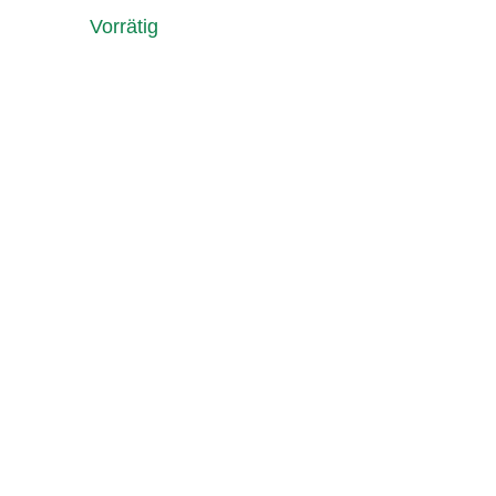
Vorrätig
Umhängetasche
IN DEN WARENKORB
aus
Surfsegel
Menge