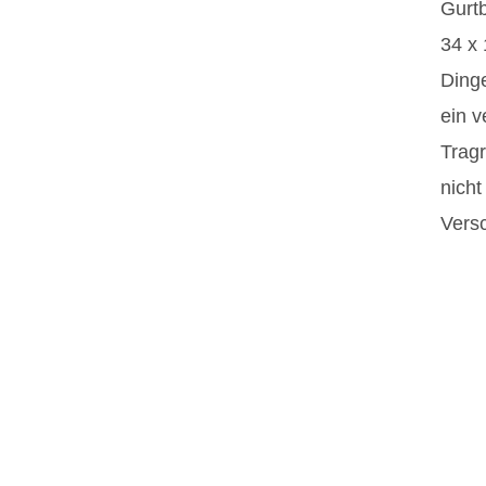
Gurt
34 x 
Dinge
ein v
Tragr
nicht
Versc