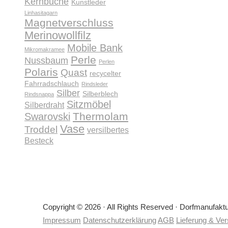
Kernbuche
Kunstleder
Linhasitagarn
Magnetverschluss
Merinowollfilz
Mobile Bank
Mikromakramee
Perle
Nussbaum
Perlen
Polaris
Quast
recycelter
Fahrradschlauch
Rindsleder
Silber
Silberblech
Rindsnappa
Sitzmöbel
Silberdraht
Thermolam
Swarovski
Vase
Troddel
versilbertes
Besteck
Copyright © 2026 · All Rights Reserved · Dorfmanufakt
Impressum
Datenschutzerklärung
AGB
Lieferung & Ve