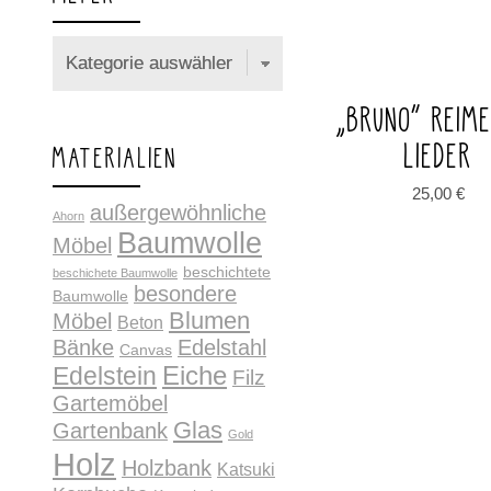
„BRUNO“ REIM
LIEDER
MATERIALIEN
25,00
€
außergewöhnliche
Ahorn
Baumwolle
Möbel
beschichtete
beschichete Baumwolle
besondere
Baumwolle
Blumen
Möbel
Beton
Bänke
Edelstahl
Canvas
Edelstein
Eiche
Filz
Gartemöbel
Glas
Gartenbank
Gold
Holz
Holzbank
Katsuki