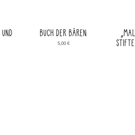
E UND
BUCH DER BÄREN
„MAL
STIFT
5,00
€