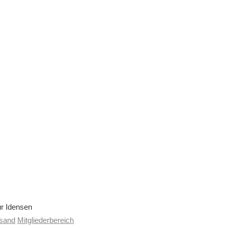
ur Idensen
rsand
Mitgliederbereich